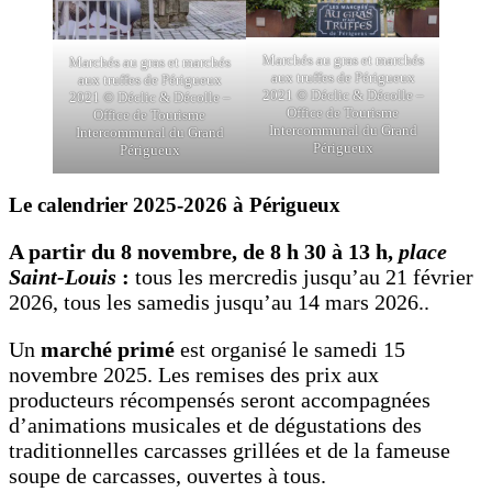
Marchés au gras et marchés
Marchés au gras et marchés
aux truffes de Périgueux
aux truffes de Périgueux
2021 © Déclic & Décolle –
2021 © Déclic & Décolle –
Office de Tourisme
Office de Tourisme
Intercommunal du Grand
Intercommunal du Grand
Périgueux
Périgueux
Le calendrier 2025-2026 à Périgueux
A partir du 8 novembre, de 8 h 30 à 13 h,
place
Saint-Louis
:
tous les mercredis jusqu’au 21 février
2026, tous les samedis jusqu’au 14 mars 2026..
Un
marché primé
est organisé le samedi 15
novembre 2025. Les remises des prix aux
producteurs récompensés seront accompagnées
d’animations musicales et de dégustations des
traditionnelles carcasses grillées et de la fameuse
soupe de carcasses, ouvertes à tous.