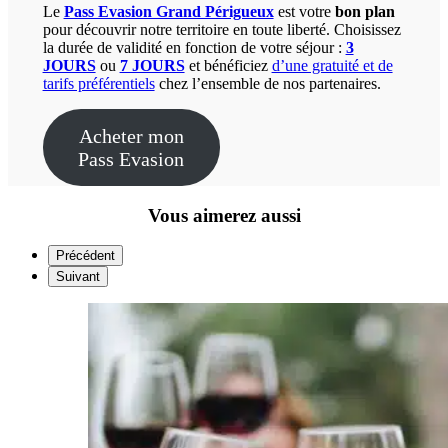
Le
Pass Evasion Grand Périgueux
est votre
bon plan
pour découvrir notre territoire en toute liberté. Choisissez
la durée de validité en fonction de votre séjour :
3
JOURS
ou
7 JOURS
et bénéficiez
d’une gratuité et de
tarifs préférentiels
chez l’ensemble de nos partenaires.
Acheter mon
Pass Evasion
Vous aimerez aussi
Précédent
Suivant