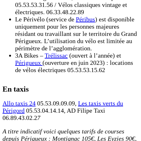
05.53.53.31.56 / Vélos classiques vintage et
électriques. 06.33.48.22.89
Le Périvélo (service de
Péribus
) est disponible
uniquement pour les personnes majeures
résidant ou travaillant sur le territoire du Grand
Périgueux. L’utilisation du vélo est limitée au
périmètre de l’agglomération.
3A Bikes –
Trélissac
(ouvert à l’année) et
Périgueux
(ouverture en juin 2023) : locations
de vélos électriques 05.53.53.15.62
En taxis
Allo taxis 24
05.53.09.09.09,
Les taxis verts du
Périgord
05.53.04.14.14, AD Filipe Taxi
06.89.43.02.2
7
A titre indicatif voici quelques tarifs de courses
depuis Périgueux : Montignac 105€, Les Eyzies 90€,