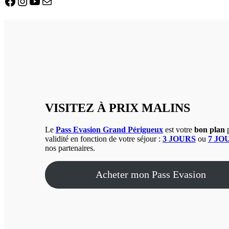
Facebook
Instagram
YouTube
E-mail
VISITEZ À PRIX MALINS
Le
Pass Evasion Grand Périgueux
est votre
bon plan
p
validité en fonction de votre séjour :
3 JOURS
ou
7 JO
nos partenaires.
Acheter mon Pass Evasion