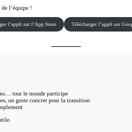
 de l’équipe !
ger l’appli sur l’App Store
Télécharger l’appli sur Goo
ires… tout le monde participe
es, un geste concret pour la transition
simplement
tile.