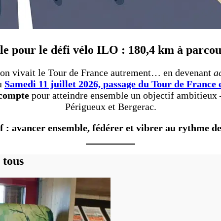
selle pour le défi vélo ILO : 180,4 km à parco
, on vivait le Tour de France autrement… en devenant
a
u
Samedi 11 juillet 2026, passage du Tour de France
 compte
pour atteindre ensemble un objectif ambitieu
Périgueux et Bergerac.
f : avancer ensemble, fédérer et vibrer au rythme de l
 tous