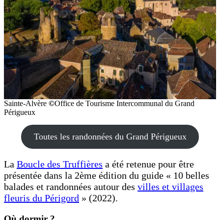
Sainte-Alvère
©
Office de Tourisme Intercommunal du Grand
Périgueux
Toutes les randonnées du Grand Périgueux
La
Boucle des Truffières
a été retenue pour être
présentée dans la 2ème édition du guide « 10 belles
balades et randonnées autour des
villes et villages
fleuris du Périgord
» (2022).
Où dormir ?