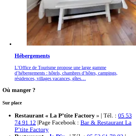
Hébergements
L’Office de Tourisme propose une large gamme
d’hébergements : hôtels, chambres d’hôtes, campings,
résidences, villages vacances, gîtes…
Où manger ?
Sur place
Restaurant « La P’tite Factory
» | Tél. :
05 53
74 91 12
|Page Facebook :
Bar & Restaurant La
P’tite Factory