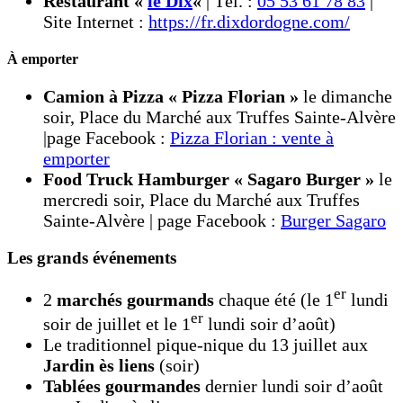
Restaurant «
le Dix
«
| Tél. :
05 53 61 78 83
|
Site Internet :
https://fr.dixdordogne.com/
À emporter
Camion à Pizza « Pizza Florian »
le dimanche
soir, Place du Marché aux Truffes Sainte-Alvère
|page Facebook :
Pizza Florian : vente à
emporter
Food Truck Hamburger « Sagaro Burger »
le
mercredi soir, Place du Marché aux Truffes
Sainte-Alvère | page Facebook :
Burger Sagaro
Les grands événements
er
2
marchés gourmands
chaque été (le 1
lundi
er
soir de juillet et le 1
lundi soir d’août)
Le traditionnel pique-nique du 13 juillet aux
Jardin ès liens
(soir)
Tablées gourmandes
dernier lundi soir d’août