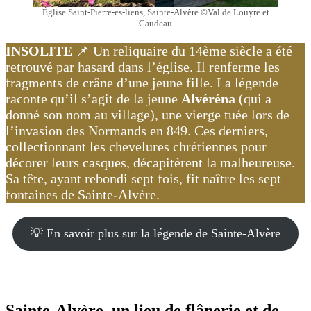
Église Saint-Pierre-es-liens, Sainte-Alvère
©
Val de Louyre et
Caudeau
INSOLITE
📌 Un reliquaire du 14ème siècle a été
retrouvé par hasard dans l’église. Il renferme les
fragments de crâne d’une jeune fille. La légende
raconte qu’il s’agit de la jeune
Alvéréna
(qui a
donné son nom au village), une vierge tuée lors de
l’invasion des Normands en 849. Ces derniers,
collectionnant les chevelures chrétiennes pour
décorer leurs casques, décapitèrent la malheureuse.
Sa tête, ayant rebondi sept fois, fit naître les sept
fontaines de Sainte-Alvère.
💡 En savoir plus sur la légende de Sainte-Alvère
Sainte-Alvère, un lieu de flânerie et de