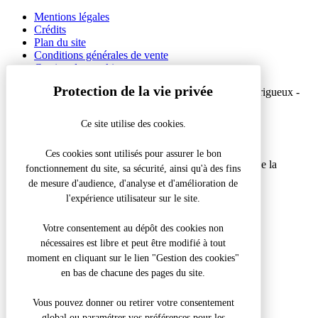
Mentions légales
Crédits
Plan du site
Conditions générales de vente
Gestion des cookies
© 2026 Office de Tourisme Intercommunal du Grand Périgueux -
Site officiel
Ce site utilise des cookies.
Réalisation Koredge
Ces cookies sont utilisés pour assurer le bon
Accueil
/
Centre de balnéothérapie & SPA du Domaine de la
fonctionnement du site, sa sécurité, ainsi qu'à des fins
Gauderie
de mesure d'audience, d'analyse et d'amélioration de
l'expérience utilisateur sur le site.
Fermer la modale
Que recherchez-vous ?
Votre consentement au dépôt des cookies non
nécessaires est libre et peut être modifié à tout
Recherche pour :
moment en cliquant sur le lien "Gestion des cookies"
en bas de chacune des pages du site.
Vous pouvez donner ou retirer votre consentement
global ou paramétrer vos préférences pour les