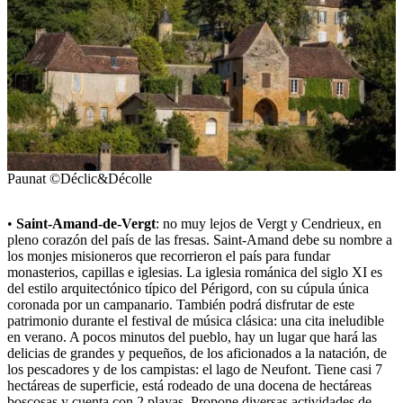
Paunat ©Déclic&Décolle
•
Saint-Amand-de-Vergt
: no muy lejos de Vergt y Cendrieux, en
pleno corazón del país de las fresas. Saint-Amand debe su nombre a
los monjes misioneros que recorrieron el país para fundar
monasterios, capillas e iglesias. La iglesia románica del siglo XI es
del estilo arquitectónico típico del Périgord, con su cúpula única
coronada por un campanario. También podrá disfrutar de este
patrimonio durante el festival de música clásica: una cita ineludible
en verano. A pocos minutos del pueblo, hay un lugar que hará las
delicias de grandes y pequeños, de los aficionados a la natación, de
los pescadores y de los campistas: el lago de Neufont. Tiene casi 7
hectáreas de superficie, está rodeado de una docena de hectáreas
boscosas y cuenta con 2 playas. Propone diversas actividades de