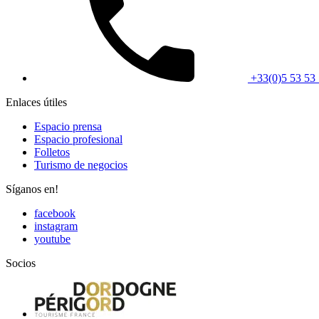
+33(0)5 53 53 
Enlaces útiles
Espacio prensa
Espacio profesional
Folletos
Turismo de negocios
Síganos en!
facebook
instagram
youtube
Socios